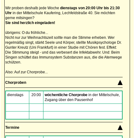
Wir proben deshalb jede Woche
dienstags von 20:00 Uhr bis 21:30
Uhr
in der Mittelschule Kaufering, Lechfeldstraße 40. Sie möchten
gerne mitsingen?
Sie sind herzlich eingeladen!
übrigens: O du fröhliche...
Nicht nur zur Weihnachtszeit sollte man die Stimme erheben. Wer
regelmäßig singt, stärkt Seele und Körper, stellte Musikpsychologe Dr.
Gunter Kreutz (Uni Frankfurt) in einer Studie mit Chören fest. Effekt:
Die Stimmung steigt - und das verbesert die Infektabwehr. Und: Beim
Singen schüttet das Immunsystem Substanzen aus, die die Atemwege
schützen.
Also: Auf zur Chorprobe...
Chorproben
dienstags
20:00
wöchentliche Chorprobe
in der Mittelschule,
Zugang über den Pausenhof
Termine